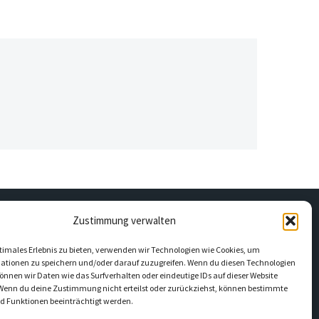
Zustimmung verwalten
RECHTLICHES
timales Erlebnis zu bieten, verwenden wir Technologien wie Cookies, um
ationen zu speichern und/oder darauf zuzugreifen. Wenn du diesen Technologien
Datenschutzerklärung
nnen wir Daten wie das Surfverhalten oder eindeutige IDs auf dieser Website
 Wenn du deine Zustimmung nicht erteilst oder zurückziehst, können bestimmte
Impressum
 Funktionen beeinträchtigt werden.