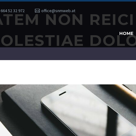
 664 52 32 972
office@snmweb.at
TEM NON REICI
HOME
OLESTIAE DOL