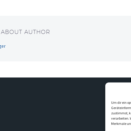
/ ABOUT AUTHOR
ger
Um dir ein op
Geräteinform
zustimmst, kö
verarbeiten.
Merkmale und