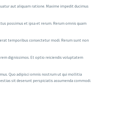
quatur aut aliquam ratione. Maxime impedit ducimus
electus possimus et ipsa et rerum. Rerum omnis quam
Quaerat temporibus consectetur modi. Rerum sunt non
orem dignissimos. Et optio reiciendis voluptatem
imus. Quo adipisci omnis nostrum ut qui mollitia
olestias sit deserunt perspiciatis assumenda commodi.