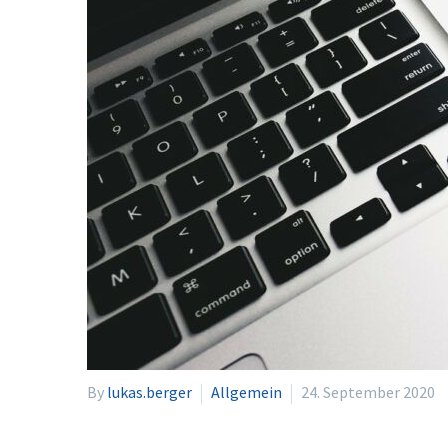
By
lukas.berger
Allgemein
24. September 2020