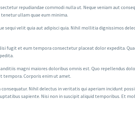
onsectetur repudiandae commodi nulla ut. Neque veniam aut conse
 tenetur ullam quae eum minima.
e sequi velit quia aut adipisci quia. Nihil mollitia dignissimos d
s. Nisi fugit et eum tempora consectetur placeat dolor expedita. 
pedita.
landitiis magni maiores doloribus omnis est. Quo repellendus dol
 et tempora. Corporis enim ut amet.
nsequatur. Nihil delectus in veritatis qui aperiam incidunt poss
luptatibus sapiente. Nisi non in suscipit aliquid temporibus. Et m