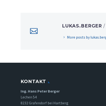
LUKAS.BERGER
More posts by lukas.ber
KONTAKT
Ing. Hans Peter Berger
Lechen 54
8232 Grafendorf bei Hartberg