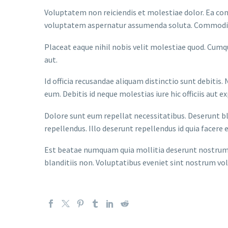
Voluptatem non reiciendis et molestiae dolor. Ea c
voluptatem aspernatur assumenda soluta. Commodi
Placeat eaque nihil nobis velit molestiae quod. Cumqu
aut.
Id officia recusandae aliquam distinctio sunt debiti
eum. Debitis id neque molestias iure hic officiis aut ex
Dolore sunt eum repellat necessitatibus. Deserunt b
repellendus. Illo deserunt repellendus id quia facere
Est beatae numquam quia mollitia deserunt nostrum co
blanditiis non. Voluptatibus eveniet sint nostrum vo